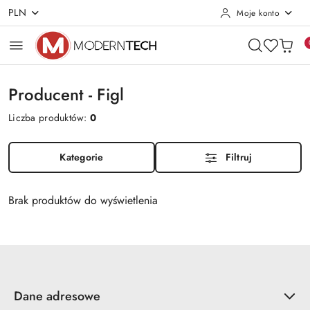
PLN
Moje konto
Przejdź do treści głównej
Przejdź do wyszukiwarki
Przejdź do moje konto
Przejdź do menu głównego
Przejdź do stopki
Producent - Figl
Liczba produktów:
0
Kategorie
Filtruj
Brak produktów do wyświetlenia
Dane adresowe