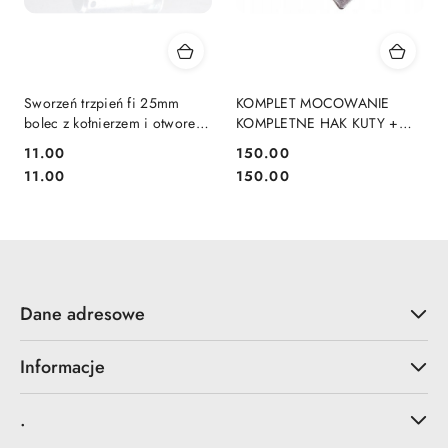
Sworzeń trzpień fi 25mm
KOMPLET MOCOWANIE
bolec z kołnierzem i otworem
KOMPLETNE HAK KUTY +
na zawleczkę
RYGIEL UCHO PALONE
11.00
150.00
EURO EURORAMKA
Cena:
Cena:
Cena:
Cena:
11.00
150.00
Dane adresowe
Informacje
.