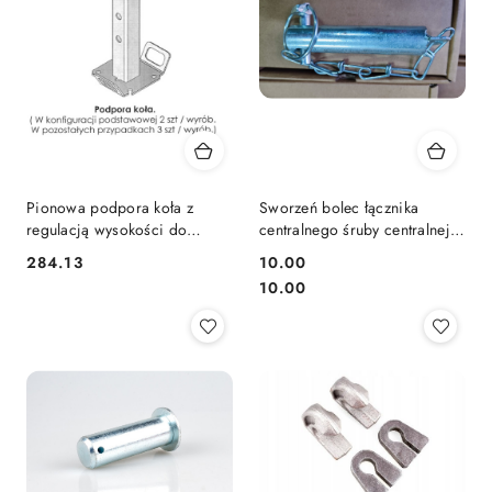
Pionowa podpora koła z
Sworzeń bolec łącznika
regulacją wysokości do
centralnego śruby centralnej
zamiatarki ZML
Ursus C-330 / C-360
284.13
10.00
Cena:
Cena:
Cena:
10.00