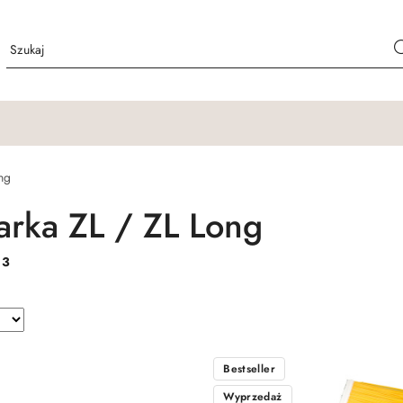
ng
arka ZL / ZL Long
:
3
Bestseller
Wyprzedaż