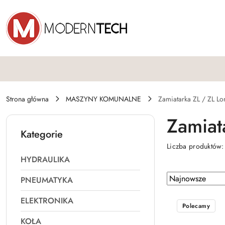
Przejdź do treści głównej
Przejdź do wyszukiwarki
Przejdź do moje konto
Przejdź do menu głównego
Przejdź do stopki
Strona główna
MASZYNY KOMUNALNE
Zamiatarka ZL / ZL Lo
Zamiat
Kategorie
Liczba produktów
HYDRAULIKA
Zastosowano
Sortuj
PNEUMATYKA
według
sortowanie:
ELEKTRONIKA
Najnowsze.
Polecamy
KOŁA