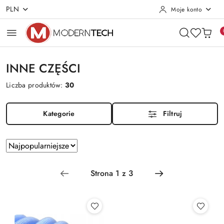
PLN
Moje konto
Przejdź do treści głównej
Przejdź do wyszukiwarki
Przejdź do moje konto
Przejdź do menu głównego
Przejdź do stopki
INNE CZĘŚCI
Liczba produktów:
30
Kategorie
Filtruj
Zastosowano
Sortuj
według
sortowanie:
Najpopularniejsze.