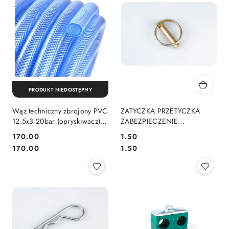
PRODUKT NIEDOSTĘPNY
Wąż techniczny zbrojony PVC
ZATYCZKA PRZETYCZKA
12.5x3 20bar (opryskiwacz)
ZABEZPIECZENIE
TEGER 25mb
ZAWLECZKA ROLNICZA
170.00
1.50
10mm URSUS C-330 C-360
Cena:
Cena:
Cena:
Cena:
170.00
1.50