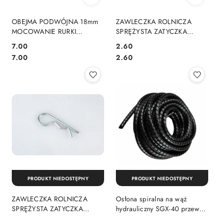
OBEJMA PODWÓJNA 18mm
ZAWLECZKA ROLNICZA
MOCOWANIE RURKI
SPRĘŻYSTA ZATYCZKA
UCHWYT HYDR. WĘŻA
ZAPINKA fi 5mm
7.00
2.60
HYDRAULICZNEGO
Cena:
Cena:
Cena:
Cena:
7.00
2.60
PRODUKT NIEDOSTĘPNY
PRODUKT NIEDOSTĘPNY
ZAWLECZKA ROLNICZA
Osłona spiralna na wąż
SPRĘŻYSTA ZATYCZKA
hydrauliczny SGX-40 przewód
ZAPINKA fi 3mm
hydrauliczny (zakres: 33-