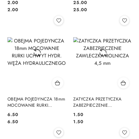
2.00
25.00
44mm) czarna
Cena:
Cena:
Cena:
Cena:
2.00
25.00
OBEJMA POJEDYNCZA 18mm
ZATYCZKA PRZETYCZKA
MOCOWANIE RURKI
ZABEZPIECZENIE
UCHWYT HYDR. WĘŻA
ZAWLECZKA ROLNICZA 4,5
6.50
1.50
HYDRAULICZNEGO
mm
Cena:
Cena:
Cena:
Cena:
6.50
1.50