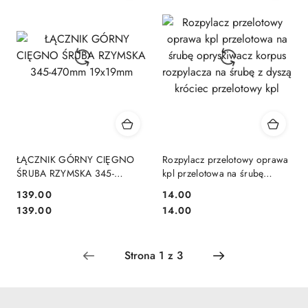
ŁĄCZNIK GÓRNY CIĘGNO
Rozpylacz przelotowy oprawa
ŚRUBA RZYMSKA 345-
kpl przelotowa na śrubę
470mm 19x19mm
opryskiwacz korpus
139.00
14.00
rozpylacza na śrubę z dyszą
Cena:
Cena:
Cena:
Cena:
139.00
14.00
króciec przelotowy kpl