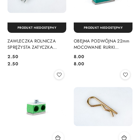
PRODUKT NIEDOSTĘPNY
PRODUKT NIEDOSTĘPNY
ZAWLECZKA ROLNICZA
OBEJMA PODWÓJNA 22mm
SPRĘŻYSTA ZATYCZKA
MOCOWANIE RURKI
ZAPINKA fi 4mm
UCHWYT HYDR. WĘŻA
2.50
8.00
HYDRAULICZNEGO
Cena:
Cena:
Cena:
Cena:
2.50
8.00