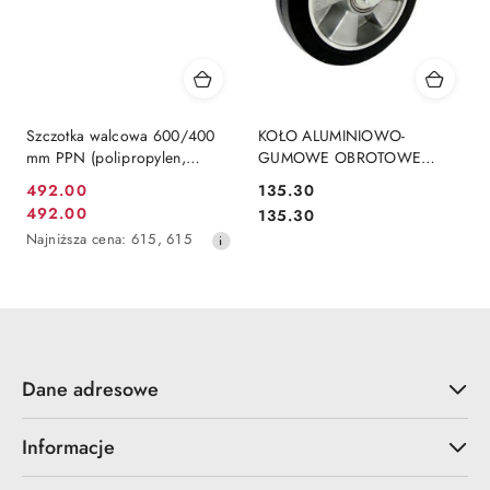
Szczotka walcowa 600/400
KOŁO ALUMINIOWO-
mm PPN (polipropylen,
GUMOWE OBROTOWE
plastik) 1,6 mm (ZW, ZMW)
200mm BIEŻNIA 40mm
492.00
135.30
Cena
300kg
Cena:
492.00
Cena:
135.30
Cena
promocyjna:
Najniższa
Najniższa cena:
615
,
615
promocyjna:
cena
z
30
dni
przed
obniżką
Dane adresowe
Informacje