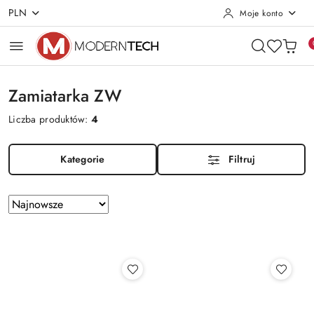
PLN
Moje konto
Przejdź do treści głównej
Przejdź do wyszukiwarki
Przejdź do moje konto
Przejdź do menu głównego
Przejdź do stopki
Zamiatarka ZW
Liczba produktów:
4
Kategorie
Filtruj
Zastosowano
Sortuj
według
sortowanie:
Najnowsze.