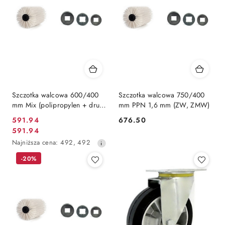
Szczotka walcowa 600/400
Szczotka walcowa 750/400
mm Mix (polipropylen + drut)
mm PPN 1,6 mm (ZW, ZMW)
1,6 mm (ZW, ZMW)
591.94
676.50
Cena
Cena:
591.94
Cena
promocyjna:
Najniższa
Najniższa cena:
492
,
492
promocyjna:
cena
-20%
z
30
dni
przed
obniżką