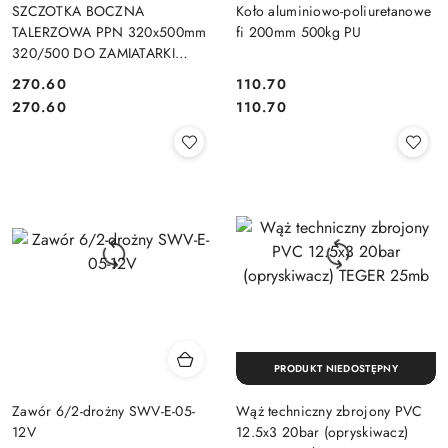
SZCZOTKA BOCZNA
Koło aluminiowo-poliuretanowe
TALERZOWA PPN 320x500mm
fi 200mm 500kg PU
320/500 DO ZAMIATARKI
PLASTIK TWORZYWO DO
270.60
110.70
ZAMIATAREK
Cena:
Cena:
Cena:
Cena:
270.60
110.70
PRODUKT NIEDOSTĘPNY
Zawór 6/2-drożny SWV-E-05-
Wąż techniczny zbrojony PVC
12V
12.5x3 20bar (opryskiwacz)