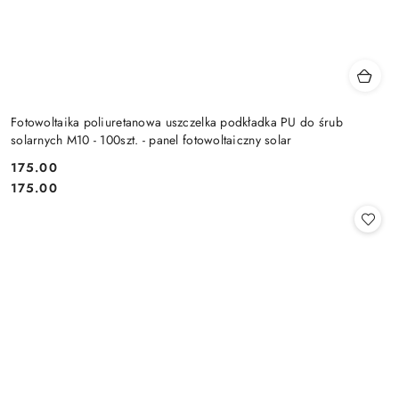
Fotowoltaika poliuretanowa uszczelka podkładka PU do śrub
solarnych M10 - 100szt. - panel fotowoltaiczny solar
175.00
Cena:
Cena:
175.00