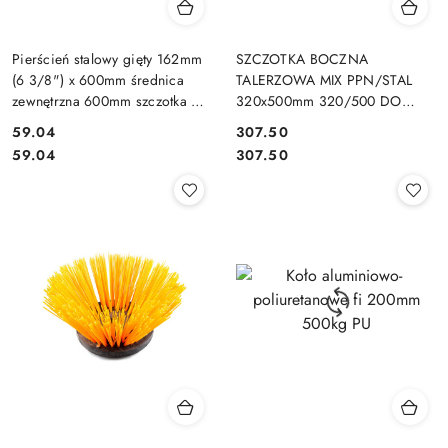
Pierścień stalowy gięty 162mm
SZCZOTKA BOCZNA
(6 3/8") x 600mm średnica
TALERZOWA MIX PPN/STAL
zewnętrzna 600mm szczotka do
320x500mm 320/500 DO
zamiatarki drut karbowany
ZAMIATARKI PLASTIK/DRUT DO
59.04
307.50
ZAMIATAREK
Cena:
Cena:
Cena:
Cena:
59.04
307.50