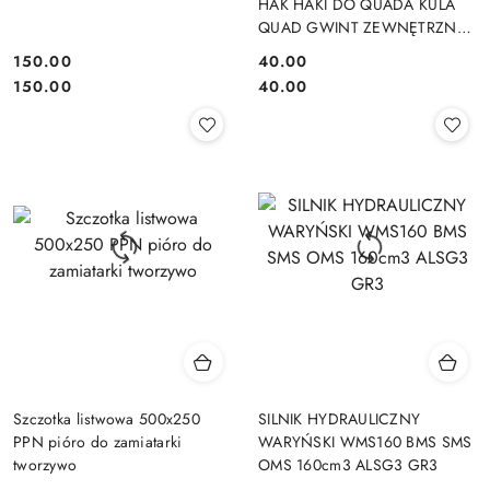
HAK HAKI DO QUADA KULA
QUAD GWINT ZEWNĘTRZNY
HAK HOLOWNICZY
150.00
40.00
Cena:
Cena:
Cena:
Cena:
150.00
40.00
Szczotka listwowa 500x250
SILNIK HYDRAULICZNY
PPN pióro do zamiatarki
WARYŃSKI WMS160 BMS SMS
tworzywo
OMS 160cm3 ALSG3 GR3