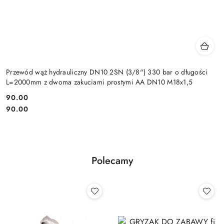
Przewód wąż hydrauliczny DN10 2SN (3/8") 330 bar o długości
L=2000mm z dwoma zakuciami prostymi AA DN10 M18x1,5
90.00
Cena:
Cena:
90.00
Polecamy