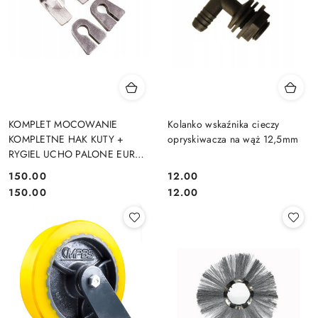
KOMPLET MOCOWANIE
Kolanko wskaźnika cieczy
KOMPLETNE HAK KUTY +
opryskiwacza na wąż 12,5mm
RYGIEL UCHO PALONE EURO
EURORAMKA
150.00
12.00
Cena:
Cena:
Cena:
Cena:
150.00
12.00