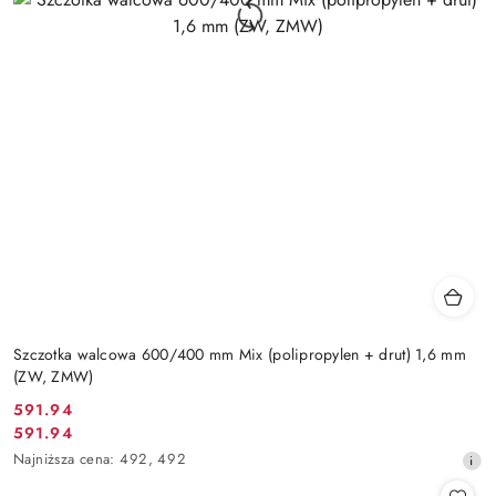
Szczotka walcowa 600/400 mm Mix (polipropylen + drut) 1,6 mm
(ZW, ZMW)
591.94
Cena
591.94
Cena
promocyjna:
Najniższa
Najniższa cena:
492
,
492
promocyjna:
cena