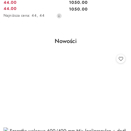
44.00
1050.00
Cena
Cena:
44.00
Cena:
1050.00
Cena
promocyjna:
Najniższa
Najniższa cena:
44
,
44
promocyjna:
cena
z
30
dni
Produkty
Nowości
przed
Pomiń karuzelę produktów
obniżką
o
statusie: