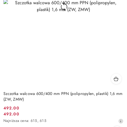
Szczotka walcowa 600/400 mm PPN (polipropylen, plastik) 1,6 mm
(ZW, ZMW)
492.00
Cena
492.00
Cena
promocyjna:
Najniższa
Najniższa cena:
615
,
615
promocyjna:
cena