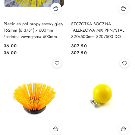
Pierścień polipropylenowy gięty
SZCZOTKA BOCZNA
162mm (6 3/8") x 600mm
TALERZOWA MIX PPN/STAL
średnica zewnętrzna 600mm
320x500mm 320/500 DO
szczotka do zamiatarki
ZAMIATARKI PLASTIK/DRUT DO
36.00
307.50
ZAMIATAREK
Cena:
Cena:
Cena:
Cena:
36.00
307.50