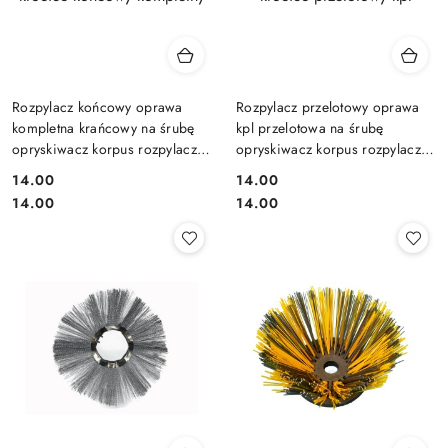
Rozpylacz końcowy oprawa
Rozpylacz przelotowy oprawa
kompletna krańcowy na śrubę
kpl przelotowa na śrubę
opryskiwacz korpus rozpylacza
opryskiwacz korpus rozpylacza
na śrubę z dyszą króciec
na śrubę z dyszą króciec
14.00
14.00
końcowy kompletny
przelotowy kpl
Cena:
Cena:
Cena:
Cena:
14.00
14.00