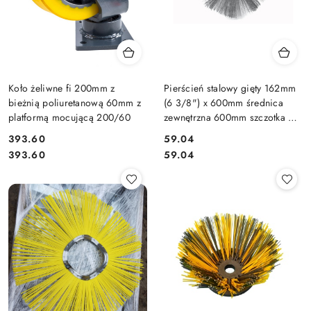
Koło żeliwne fi 200mm z
Pierścień stalowy gięty 162mm
bieżnią poliuretanową 60mm z
(6 3/8") x 600mm średnica
platformą mocującą 200/60
zewnętrzna 600mm szczotka do
zamiatarki drut karbowany
393.60
59.04
Cena:
Cena:
Cena:
Cena:
393.60
59.04