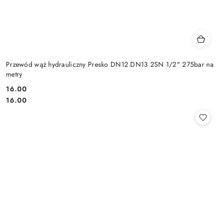
Przewód wąż hydrauliczny Presko DN12 DN13 2SN 1/2" 275bar na
metry
16.00
Cena:
Cena:
16.00