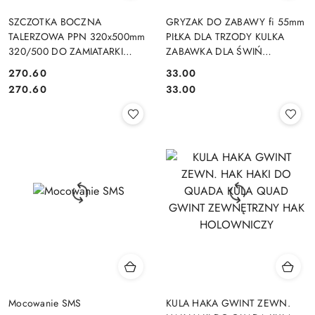
SZCZOTKA BOCZNA
GRYZAK DO ZABAWY fi 55mm
TALERZOWA PPN 320x500mm
PIŁKA DLA TRZODY KULKA
320/500 DO ZAMIATARKI
ZABAWKA DLA ŚWIŃ
PLASTIK TWORZYWO DO
ANTYSTRESOWA POLIURETAN
270.60
33.00
ZAMIATAREK
Cena:
Cena:
Cena:
Cena:
270.60
33.00
Mocowanie SMS
KULA HAKA GWINT ZEWN.