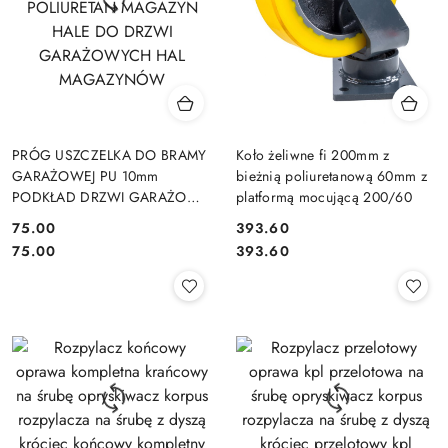
PRÓG USZCZELKA DO BRAMY
Koło żeliwne fi 200mm z
GARAŻOWEJ PU 10mm
bieżnią poliuretanową 60mm z
PODKŁAD DRZWI GARAŻOWE
platformą mocującą 200/60
GUMA POLIURETAN
75.00
393.60
MAGAZYN HALE DO DRZWI
Cena:
Cena:
Cena:
Cena:
75.00
393.60
GARAŻOWYCH HAL
MAGAZYNÓW