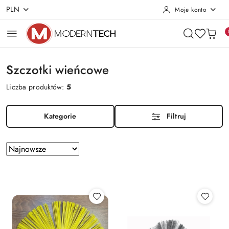
PLN
Moje konto
Przejdź do treści głównej
Przejdź do wyszukiwarki
Przejdź do moje konto
Przejdź do menu głównego
Przejdź do stopki
Szczotki wieńcowe
Liczba produktów:
5
Kategorie
Filtruj
Zastosowano
Sortuj
według
sortowanie:
Najnowsze.