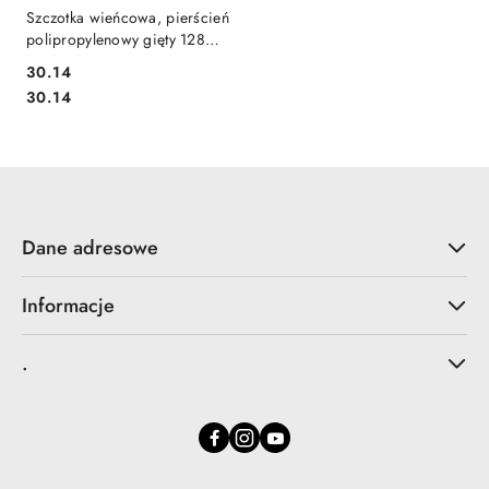
Szczotka wieńcowa, pierścień
polipropylenowy gięty 128mm
(5") x 500mm średnica
30.14
zewnętrzna 500mm
Cena:
Cena:
30.14
Dane adresowe
Informacje
.