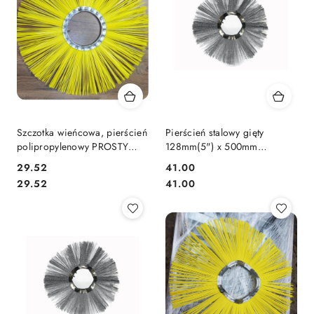
Szczotka wieńcowa, pierścień
Pierścień stalowy gięty
polipropylenowy PROSTY
128mm(5") x 500mm
128mm (5") x 500mm
średnica zewnętrzna 500mm
29.52
41.00
średnica zewnętrzna 500mm
szczotka do zamiatarki drut
Cena:
Cena:
Cena:
Cena:
29.52
41.00
karbowany