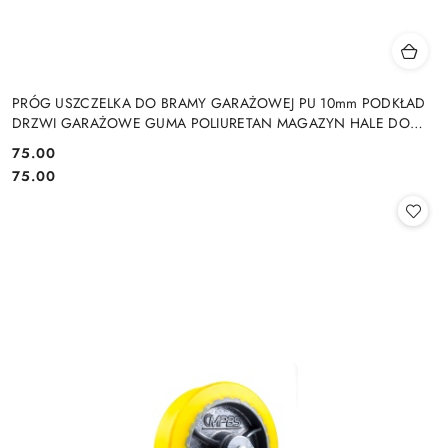
PRÓG USZCZELKA DO BRAMY GARAŻOWEJ PU 10mm PODKŁAD
DRZWI GARAŻOWE GUMA POLIURETAN MAGAZYN HALE DO
DRZWI GARAŻOWYCH HAL MAGAZYNÓW
75.00
Cena:
Cena:
75.00