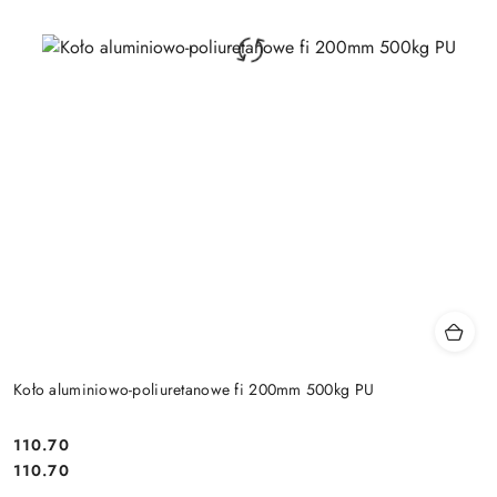
Koło aluminiowo-poliuretanowe fi 200mm 500kg PU
110.70
Cena:
Cena:
110.70