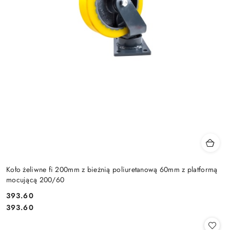
Koło żeliwne fi 200mm z bieżnią poliuretanową 60mm z platformą
mocującą 200/60
393.60
Cena:
Cena:
393.60