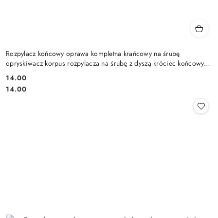
Rozpylacz końcowy oprawa kompletna krańcowy na śrubę
opryskiwacz korpus rozpylacza na śrubę z dyszą króciec końcowy
kompletny
14.00
Cena:
Cena:
14.00