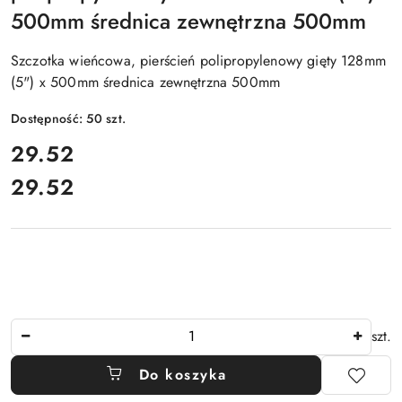
500mm średnica zewnętrzna 500mm
Szczotka wieńcowa, pierścień polipropylenowy gięty 128mm
(5") x 500mm średnica zewnętrzna 500mm
Dostępność:
50
szt.
cena:
29.52
29.52
Cena:
Ilość
szt.
Do koszyka