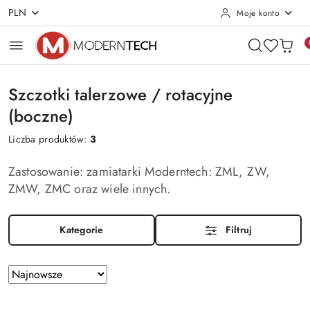
PLN
Moje konto
Przejdź do treści głównej
Przejdź do wyszukiwarki
Przejdź do moje konto
Przejdź do menu głównego
Przejdź do stopki
Szczotki talerzowe / rotacyjne
(boczne)
Liczba produktów:
3
Zastosowanie: zamiatarki Moderntech: ZML, ZW,
ZMW, ZMC oraz wiele innych.
Kategorie
Filtruj
Zastosowano
Sortuj
według
sortowanie:
Najnowsze.