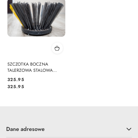
SZCZOTKA BOCZNA
TALERZOWA STALOWA
320x500mm 320/500 DO
325.95
ZAMIATARKI DRUT DO
Cena:
Cena:
325.95
ZAMIATAREK
Dane adresowe