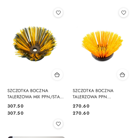
SZCZOTKA BOCZNA
SZCZOTKA BOCZNA
TALERZOWA MIX PPN/STAL
TALERZOWA PPN
320x500mm 320/500 DO
320x500mm 320/500 DO
307.50
270.60
ZAMIATARKI PLASTIK/DRUT
ZAMIATARKI PLASTIK
Cena:
Cena:
Cena:
Cena:
307.50
270.60
DO ZAMIATAREK
TWORZYWO DO
ZAMIATAREK