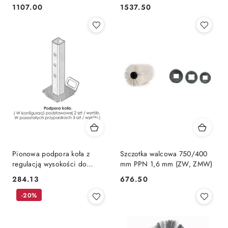
LINY
Cena:
Cena:
Cena:
Cena:
1107.00
1537.50
Pionowa podpora koła z
Szczotka walcowa 750/400
regulacją wysokości do
mm PPN 1,6 mm (ZW, ZMW)
zamiatarki ZML
284.13
676.50
Cena:
Cena:
-20%