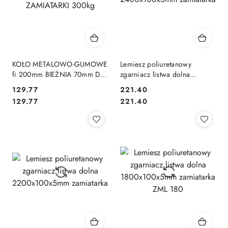
KOŁO METALOWO-GUMOWE
Lemiesz poliuretanowy
fi 200mm BIEŻNIA 70mm DO
zgarniacz listwa dolna
ZAMIATARKI 300kg
2400x100x5mm zamiatarka
129.77
221.40
Cena:
Cena:
Cena:
Cena:
129.77
221.40