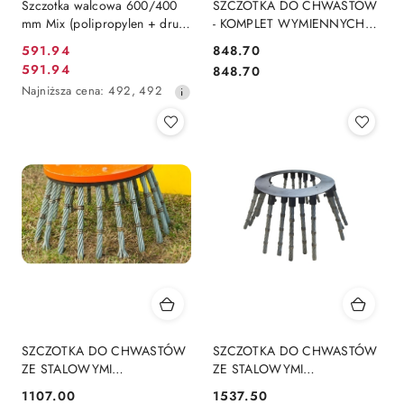
Szczotka walcowa 600/400
SZCZOTKA DO CHWASTÓW
mm Mix (polipropylen + drut)
- KOMPLET WYMIENNYCH
1,6 mm (ZW, ZMW)
LIN 20szt.
591.94
848.70
Cena
Cena:
591.94
Cena:
848.70
Cena
promocyjna:
Najniższa
Najniższa cena:
492
,
492
promocyjna:
cena
z
30
dni
przed
obniżką
SZCZOTKA DO CHWASTÓW
SZCZOTKA DO CHWASTÓW
ZE STALOWYMI
ZE STALOWYMI
NIEWYMIENNYMI LINAMI 24
WYMIENNYMI LINAMI 20 LIN
1107.00
1537.50