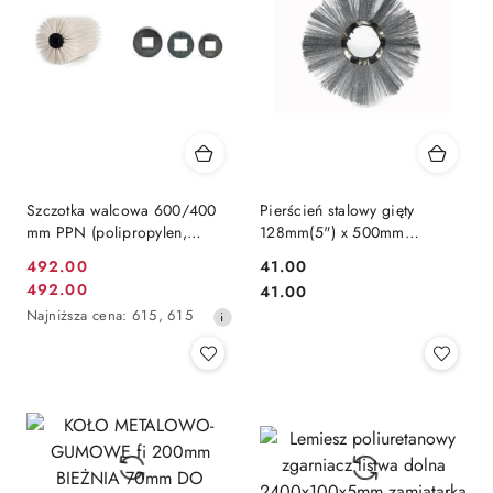
Szczotka walcowa 600/400
Pierścień stalowy gięty
mm PPN (polipropylen,
128mm(5") x 500mm
plastik) 1,6 mm (ZW, ZMW)
średnica zewnętrzna 500mm
492.00
41.00
Cena
szczotka do zamiatarki drut
Cena:
492.00
Cena:
41.00
karbowany
Cena
promocyjna:
Najniższa
Najniższa cena:
615
,
615
promocyjna:
cena
z
30
dni
przed
obniżką