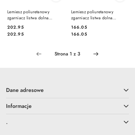
Lemiesz poliuretanowy
Lemiesz poliuretanowy
zgarniacz listwa dolna
zgarniacz listwa dolna
2200x100x5mm zamiatarka
1800x100x5mm zamiatarka
202.95
166.05
ZML 180
Cena:
Cena:
Cena:
Cena:
202.95
166.05
Dane adresowe
Informacje
.