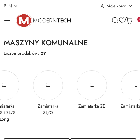
PLN
Moje konto
Przejdź do treści głównej
Przejdź do wyszukiwarki
Przejdź do moje konto
Przejdź do menu głównego
Przejdź do stopki
MASZYNY KOMUNALNE
Liczba produktów:
27
miatarka
Zamiatarka
Zamiatarka ZE
Zamiatark
S i ZL/S
ZL/O
Long