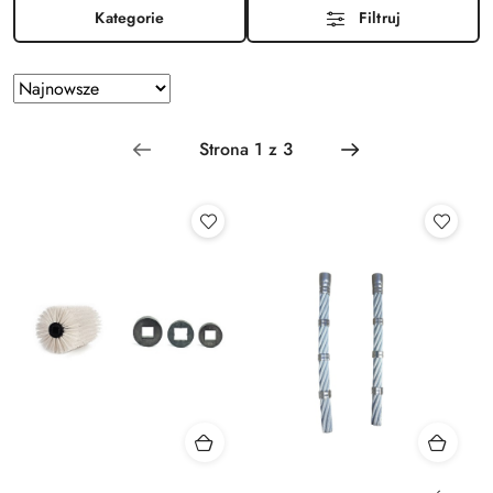
Kategorie
Filtruj
Zastosowano
Sortuj
według
sortowanie:
Najnowsze.