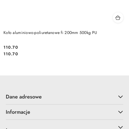
Koło aluminiowo-poliuretanowe fi 200mm 500kg PU
110.70
Cena:
Cena:
110.70
Dane adresowe
Informacje
.