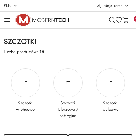
PLN
Moje konto
Przejdź do treści głównej
Przejdź do wyszukiwarki
Przejdź do moje konto
Przejdź do menu głównego
Przejdź do stopki
SZCZOTKI
Liczba produktów:
16
Szczotki
Szczotki
Szczotki
wieńcowe
talerzowe /
walcowe
rotacyjne
(boczne)