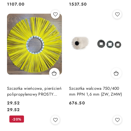
LINY
Cena:
Cena:
Cena:
Cena:
1107.00
1537.50
Szczotka wieńcowa, pierścień
Szczotka walcowa 750/400
polipropylenowy PROSTY
mm PPN 1,6 mm (ZW, ZMW)
128mm (5") x 500mm
29.52
676.50
Cena:
średnica zewnętrzna 500mm
Cena:
Cena:
29.52
-20%