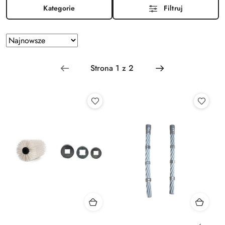
Kategorie
Filtruj
Zastosowano
Sortuj
według
sortowanie:
Najnowsze.