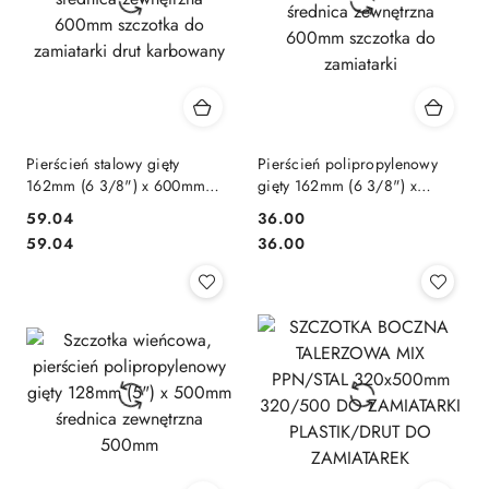
Pierścień stalowy gięty
Pierścień polipropylenowy
162mm (6 3/8") x 600mm
gięty 162mm (6 3/8") x
średnica zewnętrzna 600mm
600mm średnica zewnętrzna
59.04
36.00
szczotka do zamiatarki drut
600mm szczotka do
Cena:
Cena:
Cena:
Cena:
59.04
36.00
karbowany
zamiatarki