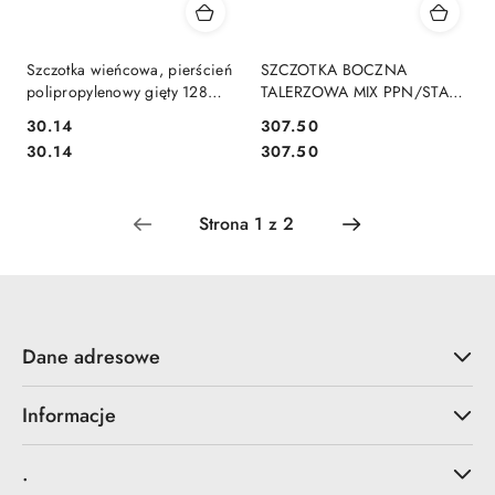
Szczotka wieńcowa, pierścień
SZCZOTKA BOCZNA
polipropylenowy gięty 128mm
TALERZOWA MIX PPN/STAL
(5") x 500mm średnica
320x500mm 320/500 DO
30.14
307.50
zewnętrzna 500mm
ZAMIATARKI PLASTIK/DRUT
Cena:
Cena:
Cena:
Cena:
30.14
307.50
DO ZAMIATAREK
Dane adresowe
Informacje
.