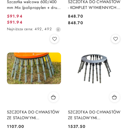
Szczotka walcowa 600/400
SZCZOTKA DO CHWASTÓW
mm Mix (polipropylen + drut)
- KOMPLET WYMIENNYCH
1,6 mm (ZW, ZMW)
LIN 20szt.
591.94
848.70
Cena
Cena:
591.94
Cena:
848.70
Cena
promocyjna:
Najniższa
Najniższa cena:
492
,
492
promocyjna:
cena
z
30
dni
przed
obniżką
SZCZOTKA DO CHWASTÓW
SZCZOTKA DO CHWASTÓW
ZE STALOWYMI
ZE STALOWYMI
NIEWYMIENNYMI LINAMI 24
WYMIENNYMI LINAMI 20 LIN
1107.00
1537.50