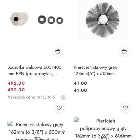
Szczotka walcowa 600/400
Pierścień stalowy gięty
mm PPN (polipropylen,
128mm(5") x 500mm
plastik) 1,6 mm (ZW, ZMW)
średnica zewnętrzna 500mm
492.00
41.00
Cena
szczotka do zamiatarki drut
Cena:
492.00
Cena:
41.00
karbowany
Cena
promocyjna:
Najniższa
Najniższa cena:
615
,
615
promocyjna:
cena
z
30
dni
przed
obniżką