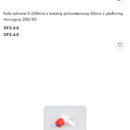
Koło żeliwne fi 200mm z bieżnią poliuretanową 60mm z platformą
mocującą 200/60
393.60
Cena:
Cena:
393.60