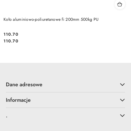
Koło aluminiowo-poliuretanowe fi 200mm 500kg PU
110.70
Cena:
Cena:
110.70
Dane adresowe
Informacje
.