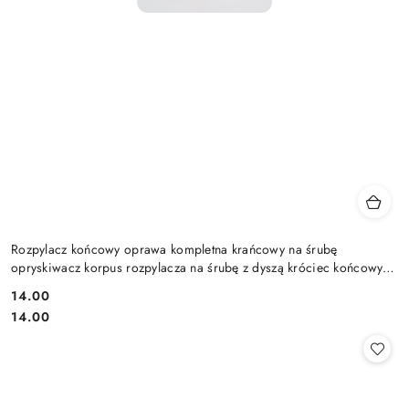
Rozpylacz końcowy oprawa kompletna krańcowy na śrubę
opryskiwacz korpus rozpylacza na śrubę z dyszą króciec końcowy
kompletny
14.00
Cena:
Cena:
14.00