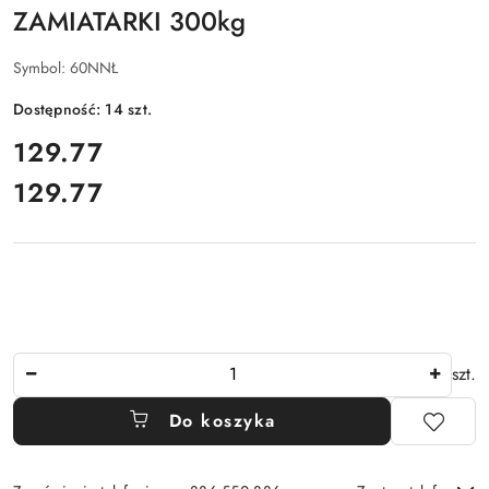
ZAMIATARKI 300kg
Symbol:
60NNŁ
Dostępność:
14
szt.
cena:
129.77
129.77
Cena:
Ilość
szt.
Do koszyka