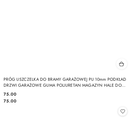
PRÓG USZCZELKA DO BRAMY GARAŻOWEJ PU 10mm PODKŁAD
DRZWI GARAŻOWE GUMA POLIURETAN MAGAZYN HALE DO
DRZWI GARAŻOWYCH HAL MAGAZYNÓW
75.00
Cena:
Cena:
75.00