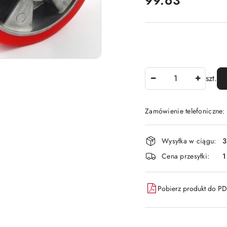
99.63
Ilość
szt.
Zamówienie telefoniczne
Dostępność
Wysyłka w ciągu:
3
i
Cena przesyłki:
1
dostawa
Pobierz produkt do P