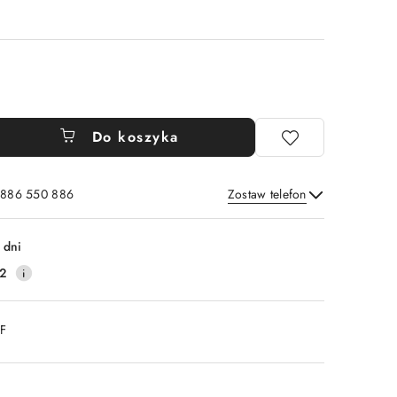
Do koszyka
: 886 550 886
Zostaw telefon
Wyślij
 dni
2
DF