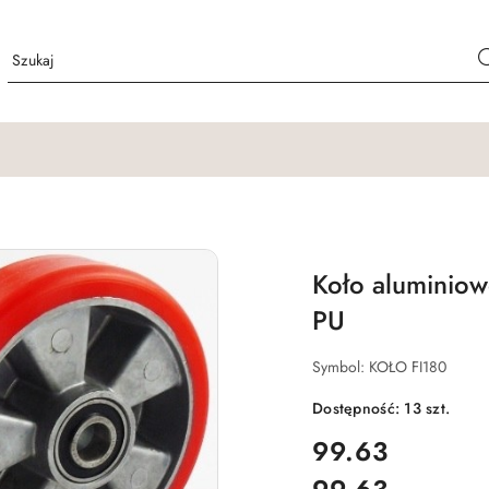
Koło aluminio
PU
Symbol:
KOŁO FI180
Dostępność:
13
szt.
cena:
99.63
Cena: