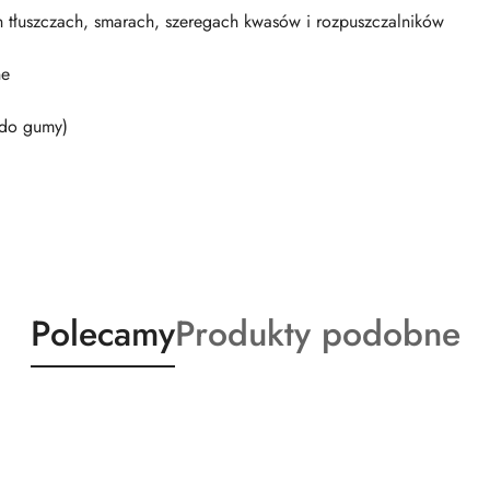
h tłuszczach, smarach, szeregach kwasów i rozpuszczalników
ne
e do gumy)
Produkty
Produkty
Polecamy
Produkty podobne
o
o
statusie:
statusie: