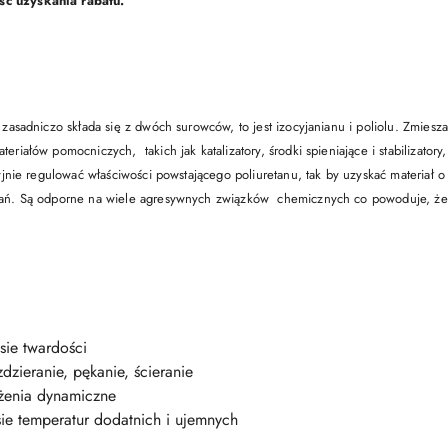
ść uzyskania rabatu.
zasadniczo składa się z dwóch surowców, to jest izocyjanianu i poliolu. Zmies
iałów pomocniczych, takich jak katalizatory, środki spieniające i stabilizatory,
jnie regulować właściwości powstającego poliuretanu, tak by uzyskać materiał o 
ań. Są odporne na wiele agresywnych związków chemicznych co powoduje, że w
sie twardości
dzieranie, pękanie, ścieranie
żenia dynamiczne
ie temperatur dodatnich i ujemnych