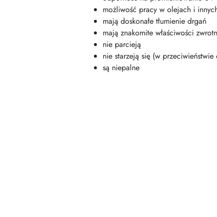
możliwość pracy w olejach i innyc
mają doskonałe tłumienie drgań
mają znakomite właściwości zwrot
nie parcieją
nie starzeją się (w przeciwieństwi
są niepalne
Pomiń karuzelę produktów