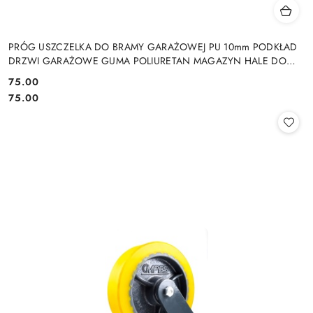
PRÓG USZCZELKA DO BRAMY GARAŻOWEJ PU 10mm PODKŁAD
DRZWI GARAŻOWE GUMA POLIURETAN MAGAZYN HALE DO
DRZWI GARAŻOWYCH HAL MAGAZYNÓW
75.00
Cena:
Cena:
75.00