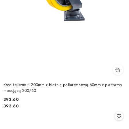
Koło żeliwne fi 200mm z bieżnią poliuretanową 60mm z platformą
mocującą 200/60
393.60
Cena:
Cena:
393.60