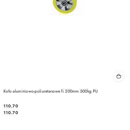
Koło aluminiowo-poliuretanowe fi 200mm 500kg PU
110.70
Cena:
Cena:
110.70