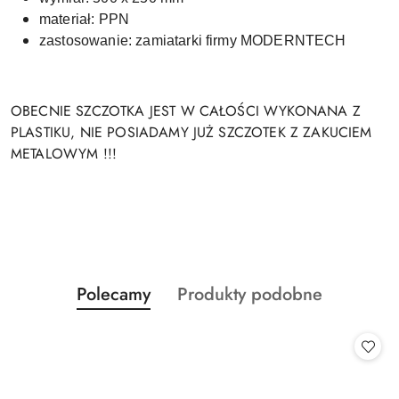
materiał: PPN
zastosowanie: zamiatarki firmy MODERNTECH
OBECNIE SZCZOTKA JEST W CAŁOŚCI WYKONANA Z
PLASTIKU, NIE POSIADAMY JUŻ SZCZOTEK Z ZAKUCIEM
METALOWYM !!!
Produkty
Produkty
Polecamy
Produkty podobne
Pomiń karuzelę produktów
o
o
statusie:
statusie: