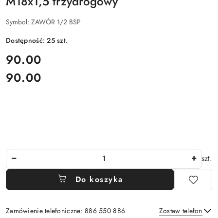
M18x1,5 trzydrogowy
Symbol:
ZAWÓR 1/2 BSP
Dostępność:
25
szt.
cena:
90.00
90.00
Cena:
Ilość
szt.
Do koszyka
Zamówienie telefoniczne: 886 550 886
Zostaw telefon