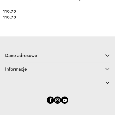
110.70
Cena:
Cena:
110.70
Dane adresowe
Informacje
.