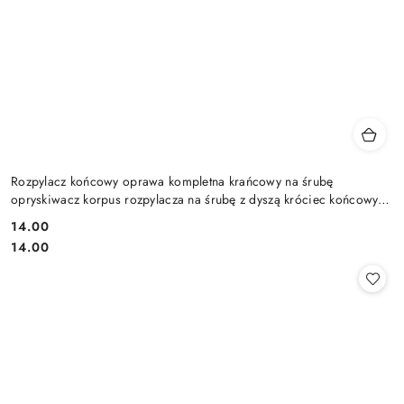
Rozpylacz końcowy oprawa kompletna krańcowy na śrubę
opryskiwacz korpus rozpylacza na śrubę z dyszą króciec końcowy
kompletny
14.00
Cena:
Cena:
14.00