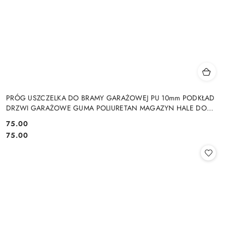
PRÓG USZCZELKA DO BRAMY GARAŻOWEJ PU 10mm PODKŁAD
DRZWI GARAŻOWE GUMA POLIURETAN MAGAZYN HALE DO
DRZWI GARAŻOWYCH HAL MAGAZYNÓW
75.00
Cena:
Cena:
75.00