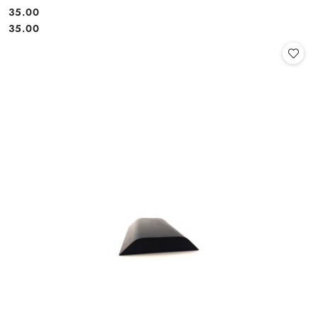
35.00
Cena:
Cena:
35.00