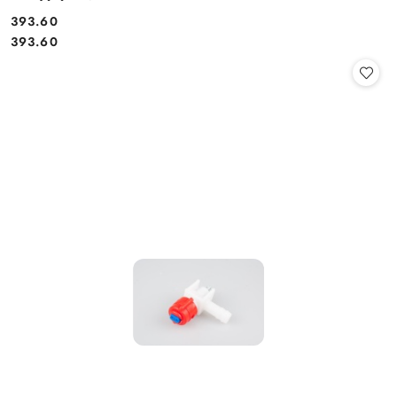
393.60
Cena:
Cena:
393.60