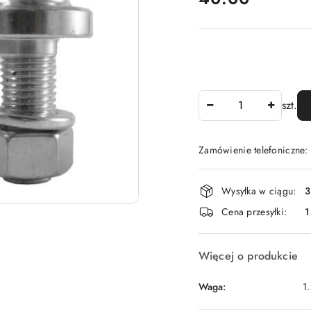
Ilość
szt.
Zamówienie telefoniczne
Dostępność
Wysyłka w ciągu:
3
i
Cena przesyłki:
1
dostawa
Więcej o produkcie
Waga:
1