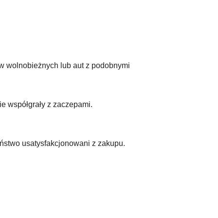
w wolnobieżnych lub aut z podobnymi otworami.
nie współgrały z zaczepami.
aństwo usatysfakcjonowani z zakupu.