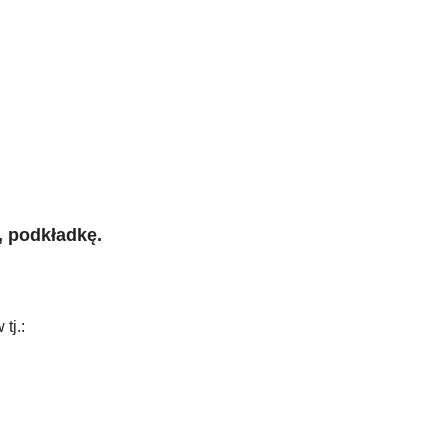
, podkładkę.
tj.: