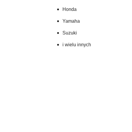
Honda
Yamaha
Suzuki 
i wielu innych
Pomiń karuzelę produktów