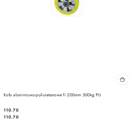
Koło aluminiowo-poliuretanowe fi 200mm 500kg PU
110.70
Cena:
Cena:
110.70