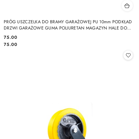
PRÓG USZCZELKA DO BRAMY GARAŻOWEJ PU 10mm PODKŁAD
DRZWI GARAŻOWE GUMA POLIURETAN MAGAZYN HALE DO
DRZWI GARAŻOWYCH HAL MAGAZYNÓW
75.00
Cena:
Cena:
75.00