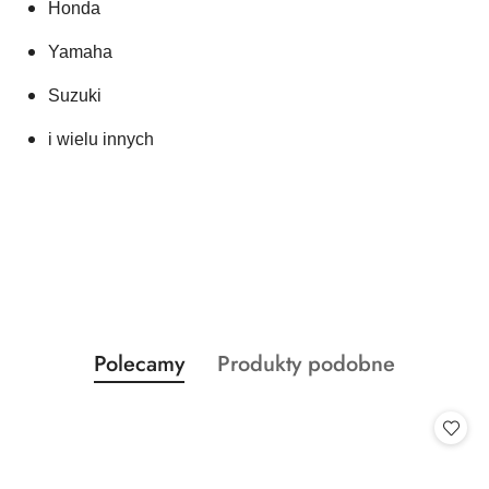
Honda
Yamaha
Suzuki 
i wielu innych
Produkty
Produkty
Polecamy
Produkty podobne
Pomiń karuzelę produktów
o
o
statusie:
statusie: