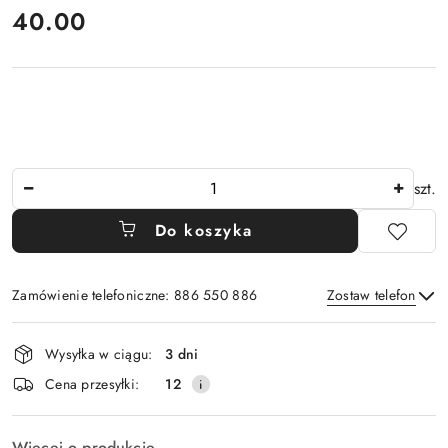
40.00
Cena:
Ilość
szt.
Do koszyka
Zamówienie telefoniczne: 886 550 886
Zostaw telefon
Dostępność
Wysyłka w ciągu:
3 dni
i
Wyślij
Cena przesyłki:
12
dostawa
Więcej o produkcie