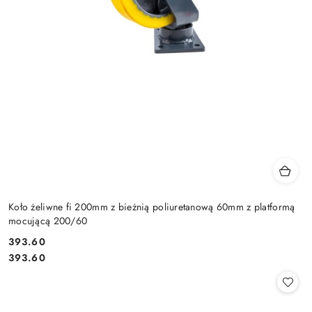
Koło żeliwne fi 200mm z bieżnią poliuretanową 60mm z platformą
mocującą 200/60
393.60
Cena:
Cena:
393.60