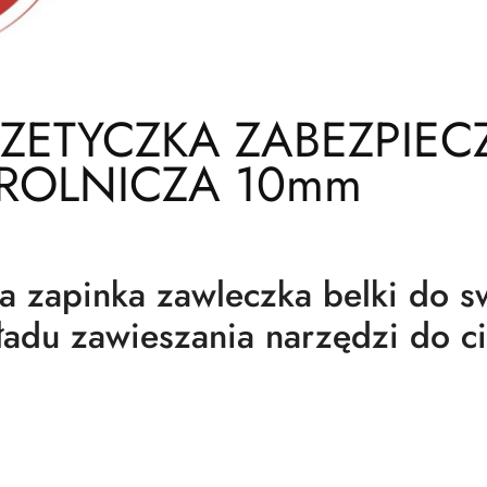
ZETYCZKA ZABEZPIEC
ROLNICZA 10mm
ka zapinka zawleczka belki
do s
ładu zawieszania narzędzi
do c