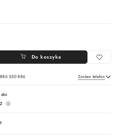
Do koszyka
: 886 550 886
Zostaw telefon
Wyślij
 dni
2
DF