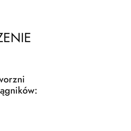
ZENIE
worzni
iągników: