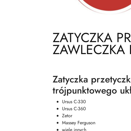
ZATYCZKA PR
ZAWLECZKA 
Zatyczka przetycz
trójpunktowego uk
Ursus C-330
Ursus C-360
Zetor
Massey Ferguson
wiele innych