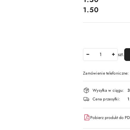
1.50
Cena:
Ilość
szt.
Zamówienie telefoniczne
Dostępność
Wysyłka w ciągu:
3
i
Cena przesyłki:
1
dostawa
Pobierz produkt do P