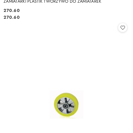
ZAMIATARKI PLASTIK TWORZYWO DO ZAMIATAREK
270.60
Cena:
Cena:
270.60