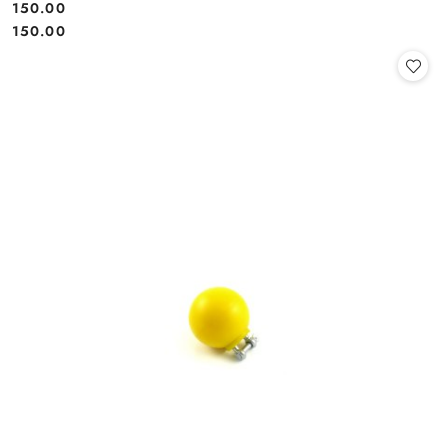
150.00
Cena:
Cena:
150.00