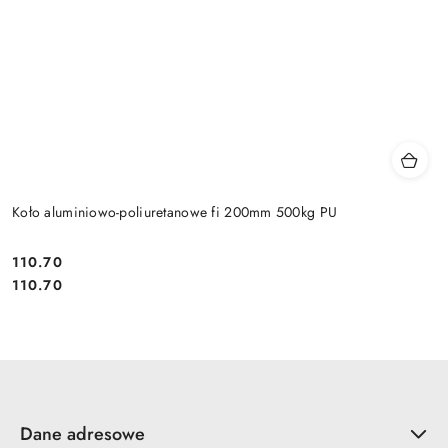
Koło aluminiowo-poliuretanowe fi 200mm 500kg PU
110.70
Cena:
Cena:
110.70
Dane adresowe