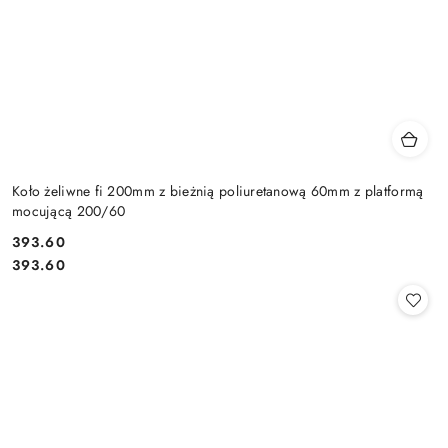
Koło żeliwne fi 200mm z bieżnią poliuretanową 60mm z platformą
mocującą 200/60
393.60
Cena:
Cena:
393.60