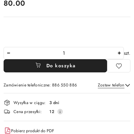
80.00
Cena:
Ilość
szt.
Do koszyka
Zamówienie telefoniczne: 886 550 886
Zostaw telefon
Dostępność
Wysyłka w ciągu:
3 dni
i
Wyślij
Cena przesyłki:
12
dostawa
Pobierz produkt do PDF