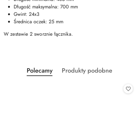
Długość maksymalna: 700 mm
Gwint: 24x3
Średnica oczek: 25 mm
W zestawie 2 sworznie łącznika.
Produkty
Produkty
Polecamy
Produkty podobne
Pomiń karuzelę produktów
o
o
statusie:
statusie: