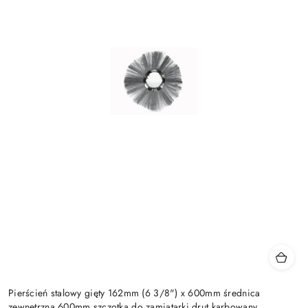
Pierścień stalowy gięty 162mm (6 3/8") x 600mm średnica
zewnętrzna 600mm szczotka do zamiatarki drut karbowany