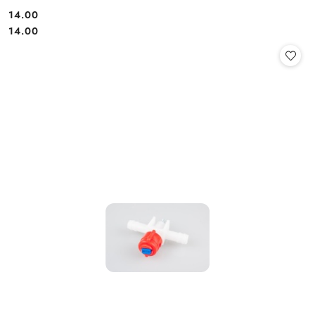
kompletny
14.00
Cena:
Cena:
14.00