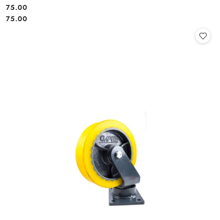
DRZWI GARAŻOWYCH HAL MAGAZYNÓW
75.00
Cena:
Cena:
75.00