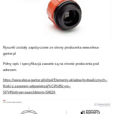
Rysunki zostały zapożyczone ze strony producenta www.elesa-
ganter.pl
Pełny opis i specyfikacja zawarte są na stronie producenta pod
adresem:
https://www.elesa-ganter.pl/pl/pol/Elementy-ukladow-hydraulicznych--
Korki-z-zaworem-odpowietrzaj%C4%85cym--
SFV#listtype=search&term=54626