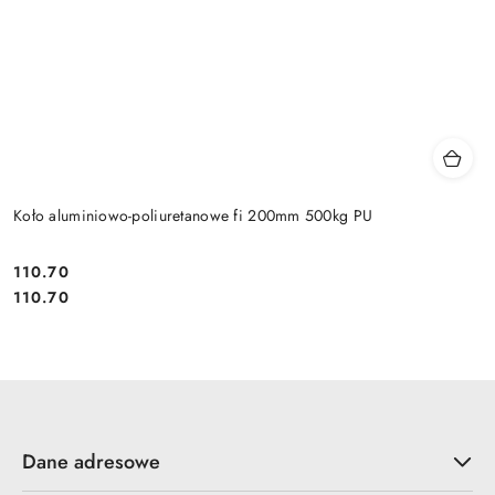
Koło aluminiowo-poliuretanowe fi 200mm 500kg PU
110.70
Cena:
Cena:
110.70
Dane adresowe