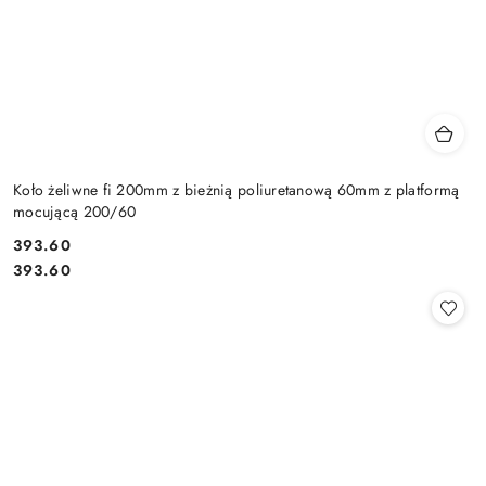
Koło żeliwne fi 200mm z bieżnią poliuretanową 60mm z platformą
mocującą 200/60
393.60
Cena:
Cena:
393.60