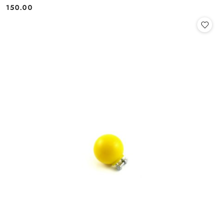
Cena:
Cena:
150.00