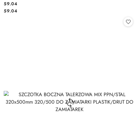
59.04
Cena:
Cena:
59.04