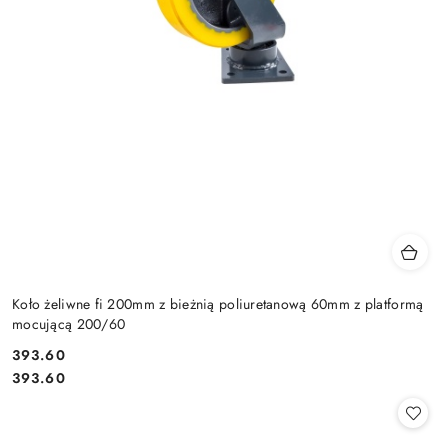
Koło żeliwne fi 200mm z bieżnią poliuretanową 60mm z platformą
mocującą 200/60
393.60
Cena:
Cena:
393.60