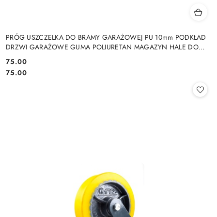
PRÓG USZCZELKA DO BRAMY GARAŻOWEJ PU 10mm PODKŁAD
DRZWI GARAŻOWE GUMA POLIURETAN MAGAZYN HALE DO
DRZWI GARAŻOWYCH HAL MAGAZYNÓW
75.00
Cena:
Cena:
75.00