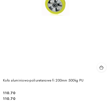
Koło aluminiowo-poliuretanowe fi 200mm 500kg PU
110.70
Cena:
Cena:
110.70