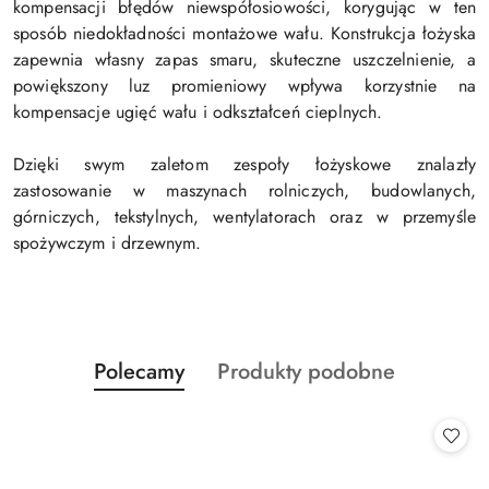
kompensacji błędów niewspółosiowości, korygując w ten
sposób niedokładności montażowe wału. Konstrukcja łożyska
zapewnia własny zapas smaru, skuteczne uszczelnienie, a
powiększony luz promieniowy wpływa korzystnie na
kompensacje ugięć wału i odkształceń cieplnych.
Dzięki swym zaletom zespoły łożyskowe znalazły
zastosowanie w maszynach rolniczych, budowlanych,
górniczych, tekstylnych, wentylatorach oraz w przemyśle
spożywczym i drzewnym.
Produkty
Produkty
Polecamy
Produkty podobne
Pomiń karuzelę produktów
o
o
statusie:
statusie: