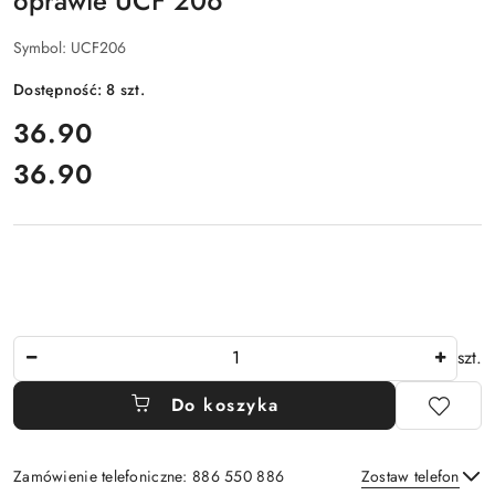
oprawie UCF 206
Symbol:
UCF206
Dostępność:
8
szt.
cena:
36.90
36.90
Cena:
Ilość
szt.
Do koszyka
Zamówienie telefoniczne: 886 550 886
Zostaw telefon