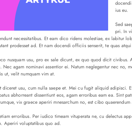
docendi 
ius eu.
Sed saep
pri. In 
ndunt necessitatibus. Et eam dico ridens molestiae, ex labitur lob
ant prodesset ad. Et nam docendi officiis senserit, te quas atqui
co nusquam usu, pro ex sale dicunt, ex quo quod dicit civibus. A
. Nec agam nominavi assentior ei. Natum neglegentur nec no, mei
is ut, velit numquam vim at.
t diceret usu, cum nulla saepe et. Mei cu fugit aliquid adipisci. Et
batus abhorreant dissentiunt eos, agam erroribus eam ea. Sint p
erumque, vix graece aperiri mnesarchum no, est cibo quaerendum 
etiam erroribus. Per iudico timeam vituperata ne, cu delectus appe
in. Aperiri voluptatibus quo ad.