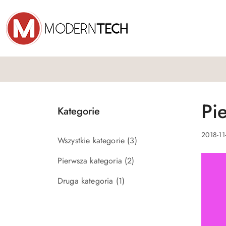
Przejdź do treści głównej
Przejdź do wyszukiwarki
Przejdź do moje konto
Przejdź do menu głównego
Przejdź do stopki
Pi
Kategorie
2018-11
Wszystkie kategorie
(3)
Pierwsza kategoria
(2)
Druga kategoria
(1)