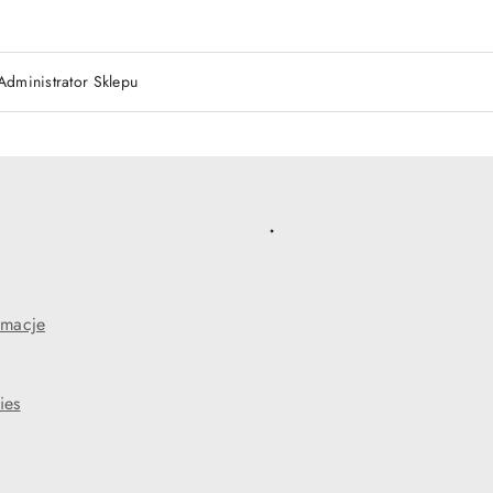
Administrator Sklepu
e
.
amacje
ies