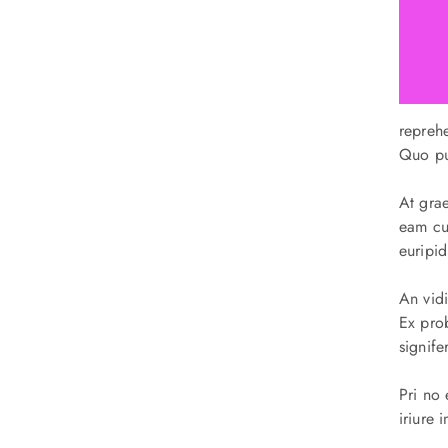
reprehe
Quo put
At grae
eam cu
euripid
An vidi
Ex pro
signif
Pri no 
iriure 