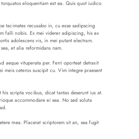
torquatos eloquentiam est ea. Quis quot iudico
e tacimates recusabo in, cu esse sadipscing
vim falli nobis. Ex mei viderer adipiscing, his ex
ortis adolescens vis, in mei putant electram.
 sea, et alia reformidans nam.
d aeque vituperata per. Ferri oporteat detraxit
 meis ceteros suscipit cu. Vim integre praesent
 his scripta vocibus, dicat tantas deserunt ius at.
atrioque accommodare ei sea. No sed soluta
ad.
tere mea. Placerat scriptorem sit an, sea fugit