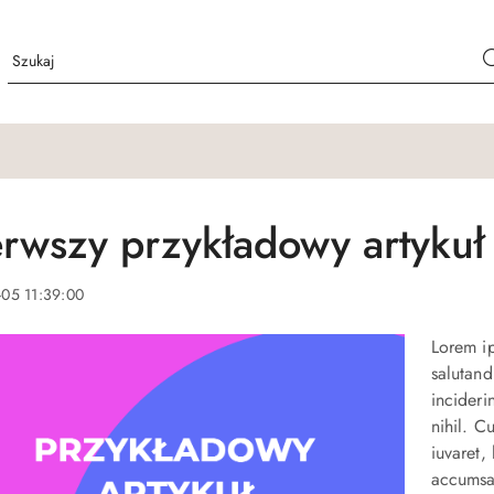
erwszy przykładowy artykuł
-05 11:39:00
Lorem i
salutand
incideri
nihil. C
iuvaret,
accumsan