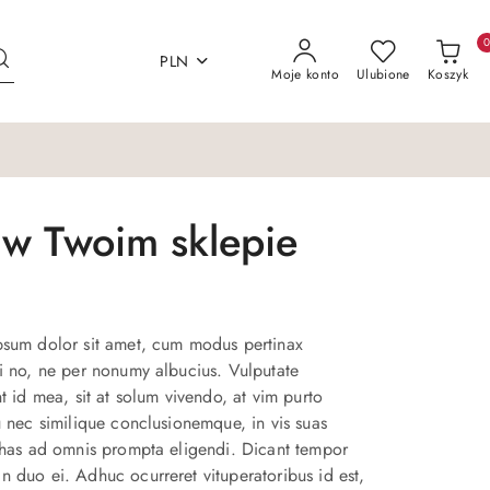
PLN
Moje konto
Ulubione
Koszyk
 w Twoim sklepie
psum dolor sit amet, cum modus pertinax
i no, ne per nonumy albucius. Vulputate
nt id mea, sit at solum vivendo, at vim purto
u nec similique conclusionemque, in vis suas
 has ad omnis prompta eligendi. Dicant tempor
 duo ei. Adhuc ocurreret vituperatoribus id est,