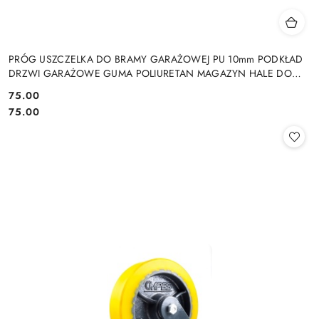
PRÓG USZCZELKA DO BRAMY GARAŻOWEJ PU 10mm PODKŁAD
DRZWI GARAŻOWE GUMA POLIURETAN MAGAZYN HALE DO
DRZWI GARAŻOWYCH HAL MAGAZYNÓW
75.00
Cena:
Cena:
75.00