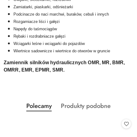
Zamiatarki, piaskarki, odśnieżarki
Podcinacze do naci marchwi, buraków, cebuli i innych
Rozgarniacze liści i gałęzi
Napędy do taśmociągów
Rębaki i rozdrabniacze gałęzi
Wciągarki leśne i wciągarki do pojazdów
Wiertnice sadownicze i wiertnice do otworów w gruncie
Zamiennik silników hydraulicznych OMR, MR, BMR,
OMRR, EMR, EPMR, SMR.
Produkty
Produkty
Polecamy
Produkty podobne
Pomiń karuzelę produktów
o
o
statusie:
statusie: