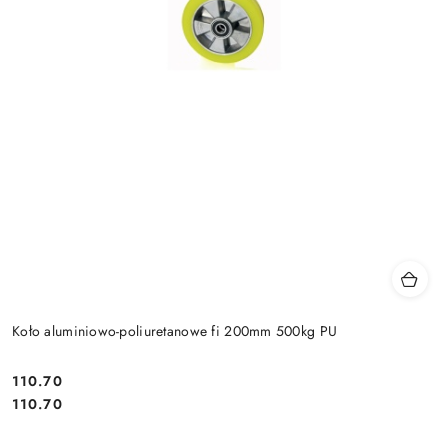
Koło aluminiowo-poliuretanowe fi 200mm 500kg PU
110.70
Cena:
Cena:
110.70