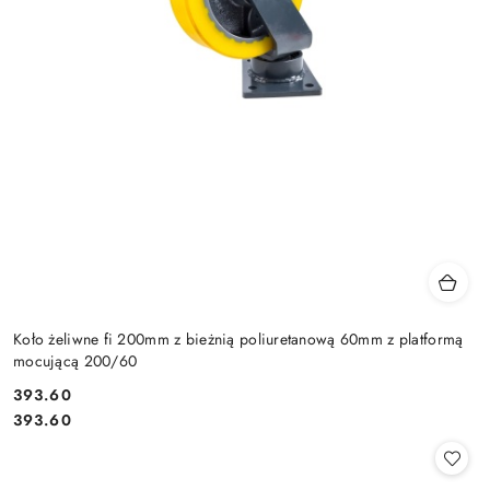
Koło żeliwne fi 200mm z bieżnią poliuretanową 60mm z platformą
mocującą 200/60
393.60
Cena:
Cena:
393.60