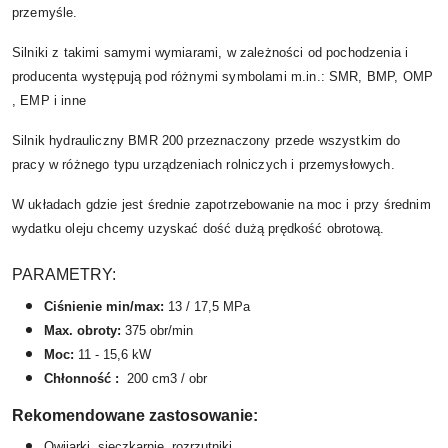
przemyśle.
Silniki z takimi samymi wymiarami, w zależności od pochodzenia i
producenta występują pod różnymi symbolami m.in.: SMR, BMP, OMP
, EMP i inne
Silnik hydrauliczny BMR 200 przeznaczony przede wszystkim do
pracy w różnego typu urządzeniach rolniczych i przemysłowych.
W układach gdzie jest średnie zapotrzebowanie na moc i przy średnim
wydatku oleju chcemy uzyskać dość dużą prędkość obrotową.
PARAMETRY:
Ciśnienie min/max:
13 / 17,5 MPa
Max. obroty:
375 obr/min
Moc:
11 - 15,6 kW
Chłonność :
200 cm3 / obr
Rekomendowane zastosowanie:
Owijarki, sieczkarnie, rozrzutniki