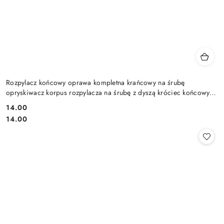
Rozpylacz końcowy oprawa kompletna krańcowy na śrubę
opryskiwacz korpus rozpylacza na śrubę z dyszą króciec końcowy
kompletny
14.00
Cena:
Cena:
14.00