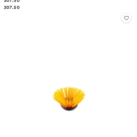
307.50
Cena:
Cena:
307.50