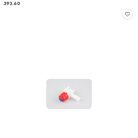
Cena:
Cena:
393.60