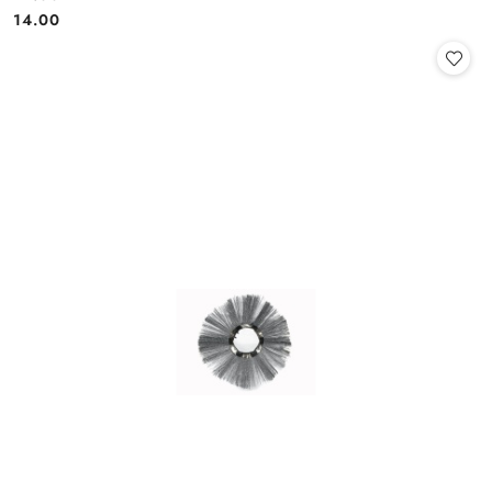
Cena:
Cena:
14.00