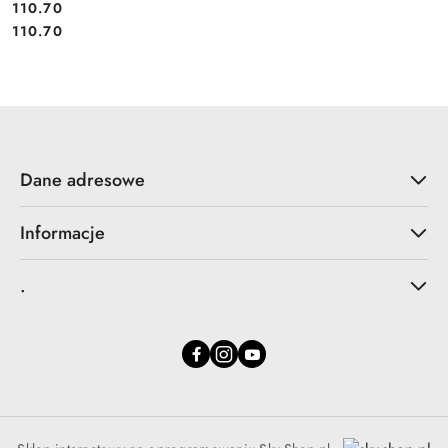
110.70
Cena:
Cena:
110.70
Dane adresowe
Informacje
.